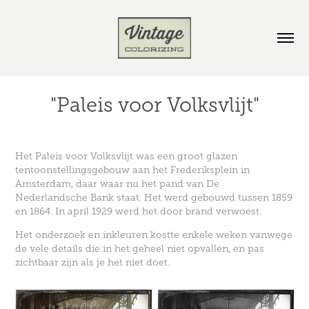
"Paleis voor Volksvlijt"
Het Paleis voor Volksvlijt was een groot glazen
tentoonstellingsgebouw aan het Frederiksplein in
Amsterdam, daar waar nu het pand van De
Nederlandsche Bank staat. Het werd gebouwd tussen 1859
en 1864. In april 1929 werd het door brand verwoest.
Het onderzoek en inkleuren kostte enkele weken vanwege
de vele details die in het geheel niet opvallen, en pas
zichtbaar zijn als je het niet doet.